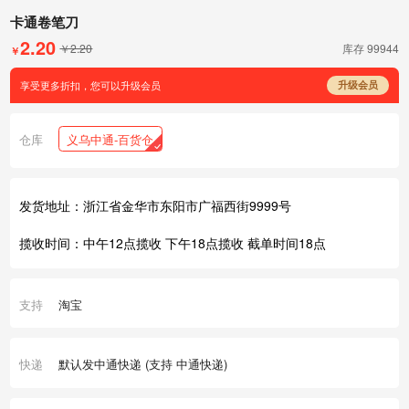
卡通卷笔刀
2.20
￥2.20
库存
99944
￥
享受更多折扣，您可以升级会员
升级会员
仓库
义乌中通-百货仓
发货地址：浙江省金华市东阳市广福西街9999号
揽收时间：中午12点揽收 下午18点揽收 截单时间18点
支持
淘宝
快递
默认发中通快递 (支持 中通快递)