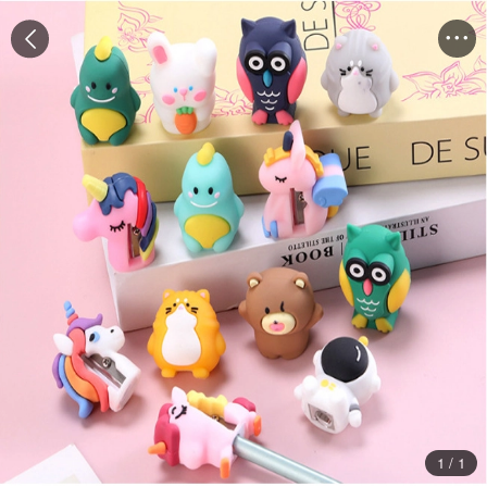


1
/
1