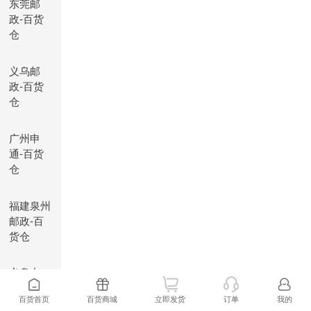
东莞邮
政-百货
仓
义乌邮
政-百货
仓
广州申
通-百货
仓
福建泉州
邮政-百
货仓
义乌中
通-百货
百货首页
百货商城
立即发货
订单
我的
仓