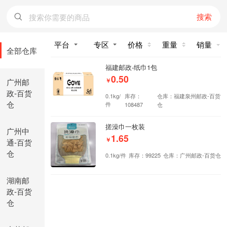
搜索
价格
重量
销量
全部仓库
福建邮政-纸巾1包
0.50
广州邮
￥
政-百货
0.1kg/
库存：
仓库：福建泉州邮政-百货
仓
件
108487
仓
搓澡巾一枚装
广州中
1.65
￥
通-百货
仓
0.1kg/件
库存：99225
仓库：广州邮政-百货仓
湖南邮
政-百货
仓