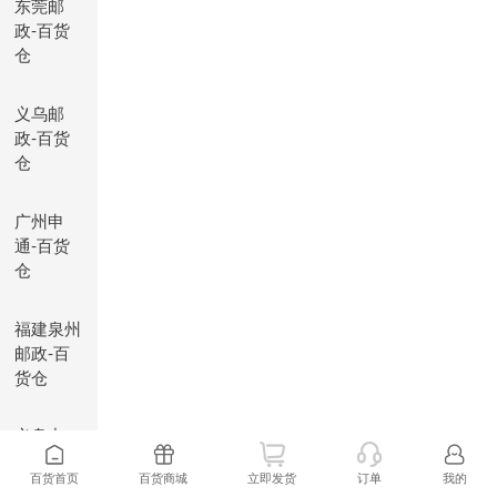
东莞邮
政-百货
仓
义乌邮
政-百货
仓
广州申
通-百货
仓
福建泉州
邮政-百
货仓
义乌中
通-百货
百货首页
百货商城
立即发货
订单
我的
仓