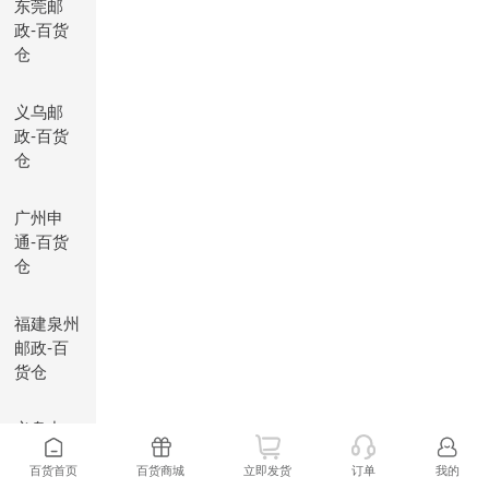
东莞邮
政-百货
仓
义乌邮
政-百货
仓
广州申
通-百货
仓
福建泉州
邮政-百
货仓
义乌中
通-百货
百货首页
百货商城
立即发货
订单
我的
仓