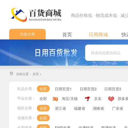
商品价格低 · 物流成本低 · 
首页
日用商城
快
代发分类
日用百货
日用百货2
日用百货3
当前位置：
首页
>

日用百货4
日用专区
礼品分类：
全部
日用百货1
日用百货2
日用百货3
日用专区2
平台分类：
全部
淘宝/天猫
京东
拼多
日用专区3
地区分类：
全部
浙江省
福建省
湖南省
广东省
仓储分类：
全部
高端精品专区
仓库快递：
全部
EMS包裹
中通快递
圆通快递
天