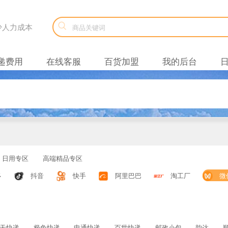

减少人力成本
递费用
在线客服
百货加盟
我的后台
日用专区
高端精品专区
多
抖音
快手
阿里巴巴
淘工厂
微
天快递
极兔快递
申通快递
百世快递
邮政小包
韵达