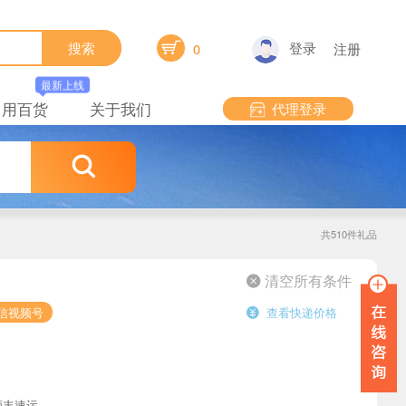

登录
搜索
0
注册
最新上线
日用百货
关于我们
代理登录

共510件礼品
 清空所有条件
信视频号
查看快递价格

顺丰速运