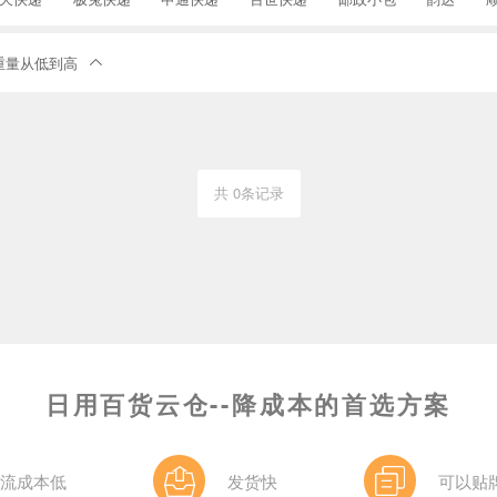
重量从低到高

共 0条记录
日用百货云仓--降成本的首选方案
流成本低
发货快
可以贴